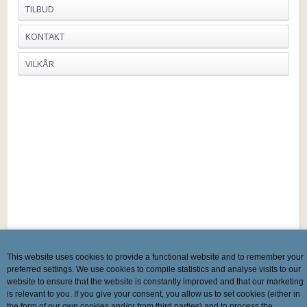
TILBUD
KONTAKT
VILKÅR
This website uses cookies to provide a functional website and to remember your
preferred settings. We use cookies to compile statistics and analyse visits to our
website to ensure that the website is constantly improved and that our marketing
is relevant to you. If you give your consent, you allow us to set cookies (either in
the form of our own cookies and/or from third parties) and to process the