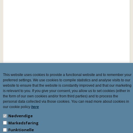
This website uses cookies to provide a functional website and to remember your
preferred settings. We use cookies to compile statistics and analyse visits to our
website to ensure that the website is constantly improved and that our marketing
is relevant to you. If you give your consent, you allow us to set cookies (either in
the form of our own cookies and/or from third parties) and to process the
personal data collected via those cookies. You can read more about cookies in
our cookie policy
here
Nødvendige
Markedsføring
Funktionelle