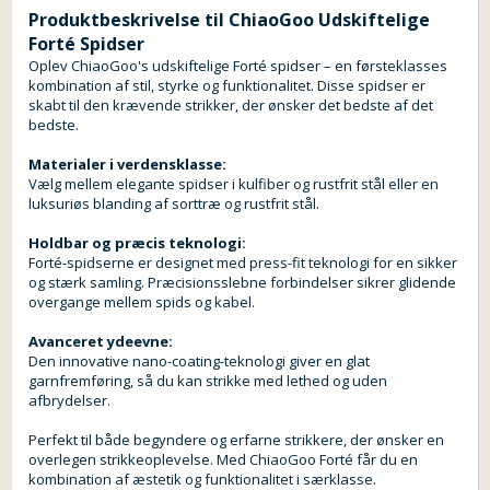
Produktbeskrivelse til ChiaoGoo Udskiftelige
Forté Spidser
Oplev ChiaoGoo's udskiftelige Forté spidser – en førsteklasses
kombination af stil, styrke og funktionalitet. Disse spidser er
skabt til den krævende strikker, der ønsker det bedste af det
bedste.
Materialer i verdensklasse:
Vælg mellem elegante spidser i kulfiber og rustfrit stål eller en
luksuriøs blanding af sorttræ og rustfrit stål.
Holdbar og præcis teknologi:
Forté-spidserne er designet med press-fit teknologi for en sikker
og stærk samling. Præcisionsslebne forbindelser sikrer glidende
overgange mellem spids og kabel.
Avanceret ydeevne:
Den innovative nano-coating-teknologi giver en glat
garnfremføring, så du kan strikke med lethed og uden
afbrydelser.
Perfekt til både begyndere og erfarne strikkere, der ønsker en
overlegen strikkeoplevelse. Med ChiaoGoo Forté får du en
kombination af æstetik og funktionalitet i særklasse.