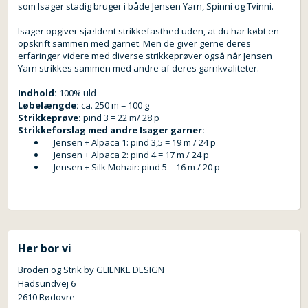
som Isager stadig bruger i både Jensen Yarn, Spinni og Tvinni.
Isager opgiver sjældent strikkefasthed uden, at du har købt en
opskrift sammen med garnet. Men de giver gerne deres
erfaringer videre med diverse strikkeprøver også når Jensen
Yarn strikkes sammen med andre af deres garnkvaliteter.
Indhold:
100% uld
Løbelængde:
ca. 250 m = 100 g
Strikkeprøve:
pind 3 = 22 m/ 28 p
Strikkeforslag med andre Isager garner:
Jensen + Alpaca 1: pind 3,5 = 19 m / 24 p
Jensen + Alpaca 2: pind 4 = 17 m / 24 p
Jensen + Silk Mohair: pind 5 = 16 m / 20 p
Her bor vi
Broderi og Strik by GLIENKE DESIGN
Hadsundvej 6
2610 Rødovre