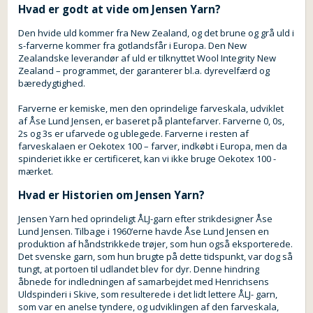
Hvad er godt at vide om Jensen Yarn?
Den hvide uld kommer fra New Zealand, og det brune og grå uld i
s-farverne kommer fra gotlandsfår i Europa. Den New
Zealandske leverandør af uld er tilknyttet Wool Integrity New
Zealand – programmet, der garanterer bl.a. dyrevelfærd og
bæredygtighed.
Farverne er kemiske, men den oprindelige farveskala, udviklet
af Åse Lund Jensen, er baseret på plantefarver. Farverne 0, 0s,
2s og 3s er ufarvede og ublegede. Farverne i resten af
farveskalaen er Oekotex 100 – farver, indkøbt i Europa, men da
spinderiet ikke er certificeret, kan vi ikke bruge Oekotex 100 -
mærket.
Hvad er Historien om Jensen Yarn?
Jensen Yarn hed oprindeligt ÅLJ-garn efter strikdesigner Åse
Lund Jensen. Tilbage i 1960’erne havde Åse Lund Jensen en
produktion af håndstrikkede trøjer, som hun også eksporterede.
Det svenske garn, som hun brugte på dette tidspunkt, var dog så
tungt, at portoen til udlandet blev for dyr. Denne hindring
åbnede for indledningen af samarbejdet med Henrichsens
Uldspinderi i Skive, som resulterede i det lidt lettere ÅLJ- garn,
som var en anelse tyndere, og udviklingen af den farveskala,