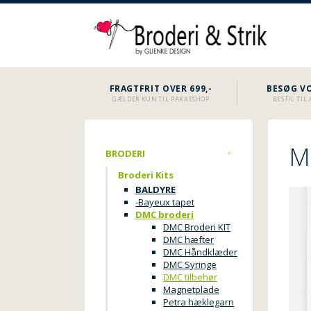
FRAGTFRIT OVER 699,-
BESØG VO
GÆLDER KUN TIL PAKKESHOP
BESTIL TI
Ma
BRODERI
Broderi Kits
BALDYRE
-Bayeux tapet
DMC broderi
DMC Broderi KIT
DMC hæfter
DMC Håndklæder
DMC Syringe
DMC tilbehør
Magnetplade
Petra hæklegarn