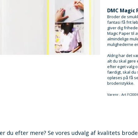
DMC Magic P
Broder de smukk
fantasi få frit 
giver dig frihed
Magic Paper til a
almindelige mul
mulighederne er
Aldrig har det v
alt du skal gøre 
efter eget valg o
færdigt, skal du
opløses på få se
broderistykke.
Varenr.:
Art FC0006
er du efter mere? Se vores udvalg af kvalitets broderi