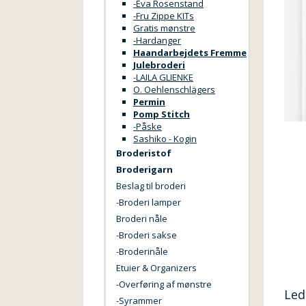
-Eva Rosenstand
-Fru Zippe KITs
Gratis mønstre
-Hardanger
Haandarbejdets Fremme
Julebroderi
-LAILA GLIENKE
O. Oehlenschlägers
Permin
Pomp Stitch
-Påske
Sashiko - Kogin
Broderistof
Broderigarn
Beslag til broderi
-Broderi lamper
Broderi nåle
-Broderi sakse
-Broderinåle
Etuier & Organizers
-Overføring af mønstre
Led
-Syrammer