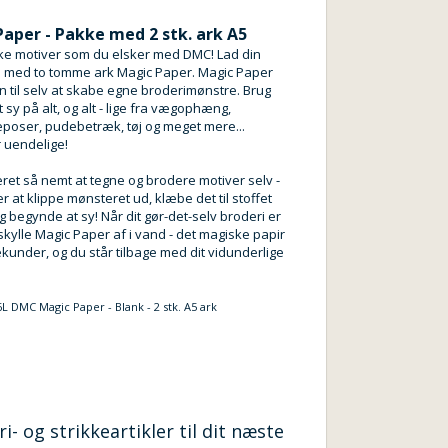
aper - Pakke med 2 stk. ark A5
e motiver som du elsker med DMC! Lad din
løb med to tomme ark Magic Paper. Magic Paper
en til selv at skabe egne broderimønstre. Brug
t sy på alt, og alt - lige fra vægophæng,
eposer, pudebetræk, tøj og meget mere...
 uendelige!
æret så nemt at tegne og brodere motiver selv -
er at klippe mønsteret ud, klæbe det til stoffet
g begynde at sy! Når dit gør-det-selv broderi er
 skylle Magic Paper af i vand - det magiske papir
kunder, og du står tilbage med dit vidunderlige
L DMC Magic Paper - Blank - 2 stk. A5 ark
- og strikkeartikler til dit næste