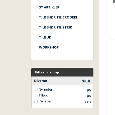
SY ARTIKLER
TILBEHØR TIL BRODERI
TILBEHØR TIL STRIK
TILBUD
WORKSHOP
Filtrer visning
Diverse
Nulstil
Nyheder
(0)
Tilbud
(0)
På lager
(11)