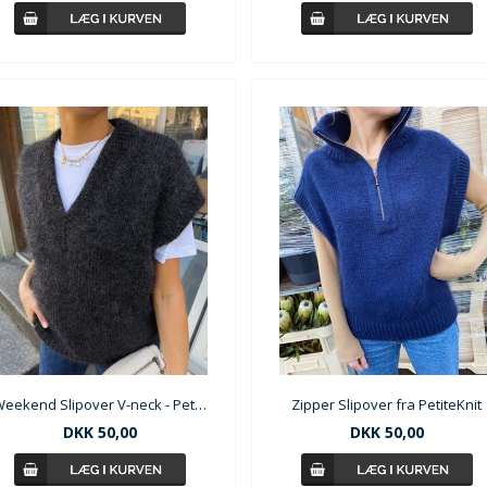
Weekend Slipover V-neck - PetiteKnit
Zipper Slipover fra PetiteKnit
DKK
50,00
DKK
50,00