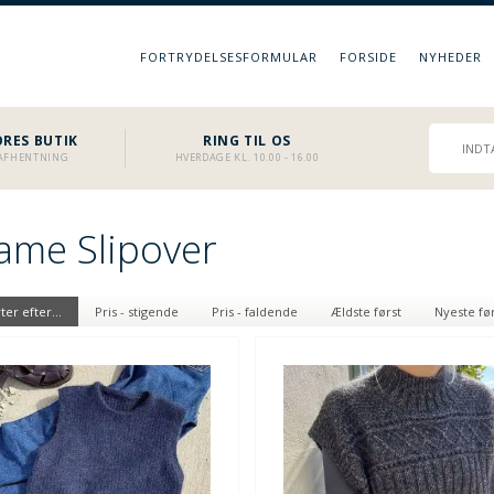
FORTRYDELSESFORMULAR
FORSIDE
NYHEDER
RES BUTIK
RING TIL OS
L AFHENTNING
HVERDAGE KL. 10.00 - 16.00
ame Slipover
ter efter...
Pris - stigende
Pris - faldende
Ældste først
Nyeste fø