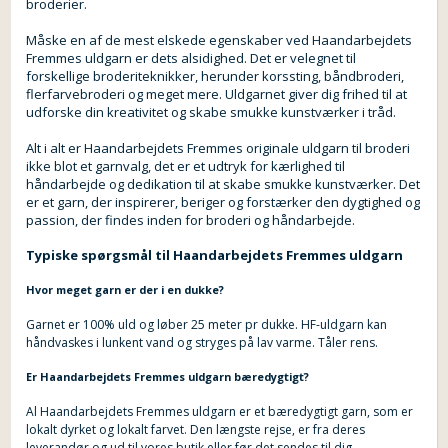
broderier.
Måske en af ​​de mest elskede egenskaber ved Haandarbejdets
Fremmes uldgarn er dets alsidighed. Det er velegnet til
forskellige broderiteknikker, herunder korssting, båndbroderi,
flerfarvebroderi og meget mere. Uldgarnet giver dig frihed til at
udforske din kreativitet og skabe smukke kunstværker i tråd.
Alt i alt er Haandarbejdets Fremmes originale uldgarn til broderi
ikke blot et garnvalg, det er et udtryk for kærlighed til
håndarbejde og dedikation til at skabe smukke kunstværker. Det
er et garn, der inspirerer, beriger og forstærker den dygtighed og
passion, der findes inden for broderi og håndarbejde.
Typiske spørgsmål til Haandarbejdets Fremmes uldgarn
Hvor meget garn er der i en dukke?
Garnet er 100% uld og løber 25 meter pr dukke. HF-uldgarn kan
håndvaskes i lunkent vand og stryges på lav varme. Tåler rens.
Er Haandarbejdets Fremmes uldgarn bæredygtigt?
Al Haandarbejdets Fremmes uldgarn er et bæredygtigt garn, som er
lokalt dyrket og lokalt farvet. Den længste rejse, er fra deres
leverandør og ud til vores butik eller før det sendes til dig.