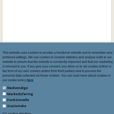
This website uses cookies to provide a functional website and to remember your
preferred settings. We use cookies to compile statistics and analyse visits to our
website to ensure that the website is constantly improved and that our marketing
is relevant to you. If you give your consent, you allow us to set cookies (either in
the form of our own cookies and/or from third parties) and to process the
personal data collected via those cookies. You can read more about cookies in
our cookie policy
here
Nødvendige
Markedsføring
Funktionelle
Statistiske
Vis cookie detaljer