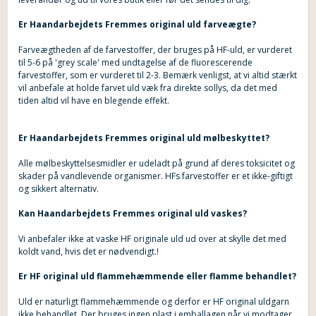
Er Haandarbejdets Fremmes original uld farveægte?
Farveægtheden af de farvestoffer, der bruges på HF-uld, er vurderet
til 5-6 på 'grey scale' med undtagelse af de fluorescerende
farvestoffer, som er vurderet til 2-3. Bemærk venligst, at vi altid stærkt
vil anbefale at holde farvet uld væk fra direkte sollys, da det med
tiden altid vil have en blegende effekt.
Er Haandarbejdets Fremmes original uld mølbeskyttet?
Alle mølbeskyttelsesmidler er udeladt på grund af deres toksicitet og
skader på vandlevende organismer. HFs farvestoffer er et ikke-giftigt
og sikkert alternativ.
Kan Haandarbejdets Fremmes original uld vaskes?
Vi anbefaler ikke at vaske HF originale uld ud over at skylle det med
koldt vand, hvis det er nødvendigt.!
Er HF original uld flammehæmmende eller flamme behandlet?
Uld er naturligt flammehæmmende og derfor er HF original uldgarn
ikke behandlet. Der bruges ingen plast i emballagen når vi modtager