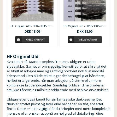
HF Orginal uld - 3802-3815 brune nuancer
HF Orginal uld - 3816-3905 mørkebrun grå sort nuancer
DKK
18,00
DKK
18,00
HF Original Uld
Kvaliteten af ​​Haandarbejdets Fremmes uldgarn er uden
sidestykke. Garnet er omhyggeligt fremstillet for at sikre, at det
er blødt at arbejde med og samtidig holdbart nok til at modstå
tidens tand. Den bløde tekstur gør det behageligt at håndtere,
hvilket er afgørende, når man arbejder på større eller mere
komplekse broderiprojekter. Samtidig forbliver dine broderier
smukke i årevis og måske endda ende med at blive arvestykker.
Uldgarnet er også kendt for sin fantastiske dækkeevne. Det
dækker stoffet jævnt og giver dine broderier en flot, ensartet
finish. Dette er især vigtigt, når du arbejder med mere komplekse
mønstre eller ønsker at opnå en høj grad af detaljering i dine