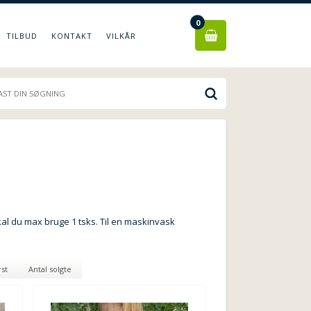
0
TILBUD
KONTAKT
VILKÅR
kal du max bruge 1 tsks. Til en maskinvask
rst
Antal solgte