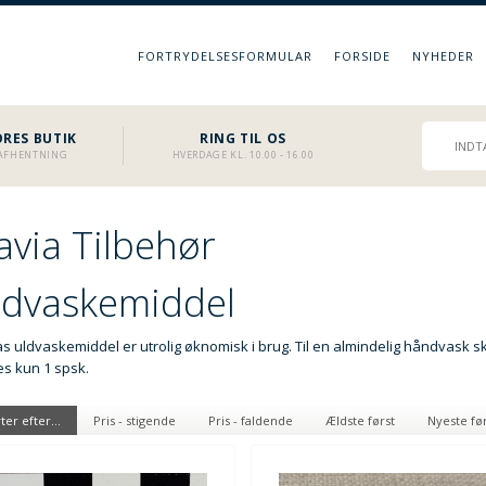
FORTRYDELSESFORMULAR
FORSIDE
NYHEDER
RES BUTIK
RING TIL OS
L AFHENTNING
HVERDAGE KL. 10.00 - 16.00
avia Tilbehør
ldvaskemiddel
s uldvaskemiddel er utrolig øknomisk i brug. Til en almindelig håndvask s
s kun 1 spsk.
ter efter...
Pris - stigende
Pris - faldende
Ældste først
Nyeste fø