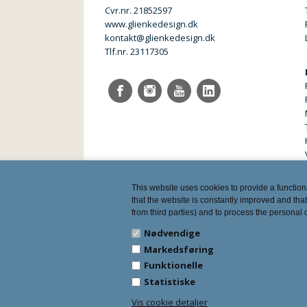
Cvr.nr. 21852597
www.glienkedesign.dk
kontakt@glienkedesign.dk
Tlf.nr. 23117305
This website uses cookies to provide a function
that the website is constantly improved and that
from third parties) and to process the personal
Nødvendige
Markedsføring
Funktionelle
Statistiske
Vis cookie detaljer