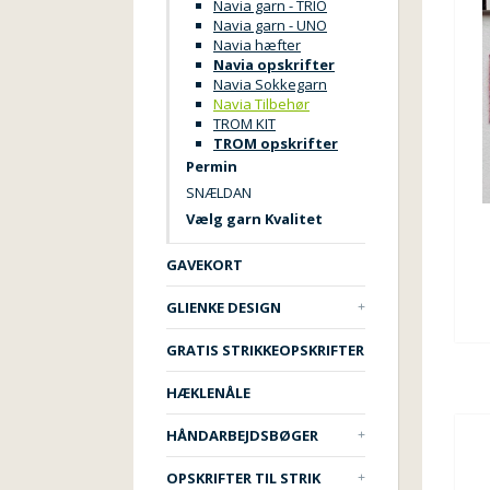
Navia garn - TRIO
Navia garn - UNO
Navia hæfter
Navia opskrifter
Navia Sokkegarn
Navia Tilbehør
TROM KIT
TROM opskrifter
Permin
SNÆLDAN
Vælg garn Kvalitet
GAVEKORT
GLIENKE DESIGN
GRATIS STRIKKEOPSKRIFTER
HÆKLENÅLE
HÅNDARBEJDSBØGER
OPSKRIFTER TIL STRIK