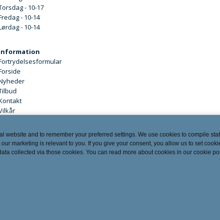
Torsdag - 10-17
Fredag - 10-14
Lørdag - 10-14
Information
Fortrydelsesformular
Forside
Nyheder
Tilbud
Kontakt
Vilkår
al website and to remember your preferred settings. We use cookies to compile stati
 our marketing is relevant to you. If you give your consent, you allow us to set cooki
 data collected via those cookies. You can read more about cookies in our cookie po