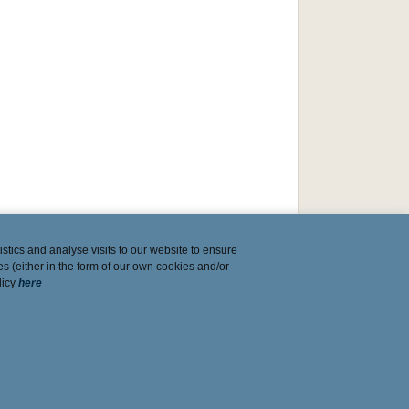
stics and analyse visits to our website to ensure
es (either in the form of our own cookies and/or
licy
here