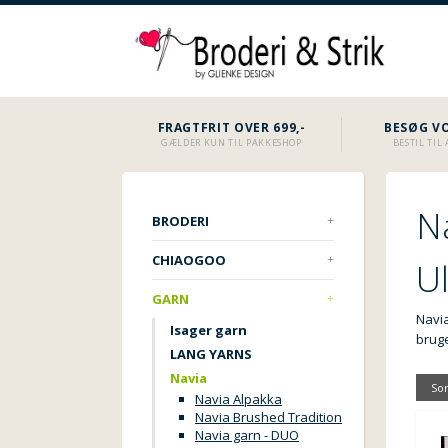
FRAGTFRIT OVER 699,-
BESØG VO
GÆLDER KUN TIL PAKKESHOP
BESTIL TI
N
BRODERI
CHIAOGOO
U
GARN
Navia
Isager garn
bruge
LANG YARNS
Navia
Sor
Navia Alpakka
Navia Brushed Tradition
Navia garn - DUO