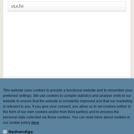
VILKÅR
This website uses cookies to provide a functional website and to remember your
preferred settings. We use cookies to compile statistics and analyse visits to our
website to ensure that the website is constantly improved and that our marketing
is relevant to you. If you give your consent, you allow us to set cookies (either in
the form of our own cookies and/or from third parties) and to process the
personal data collected via those cookies. You can read more about cookies in
our cookie policy
here
Nødvendige