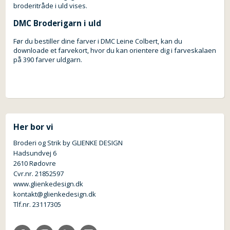
broderitråde i uld vises.
DMC Broderigarn i uld
Før du bestiller dine farver i DMC Leine Colbert, kan du
downloade et farvekort, hvor du kan orientere dig i farveskalaen
på 390 farver uldgarn.
Her bor vi
Broderi og Strik by GLIENKE DESIGN
Hadsundvej 6
2610 Rødovre
Cvr.nr. 21852597
www.glienkedesign.dk
kontakt@glienkedesign.dk
Tlf.nr. 23117305