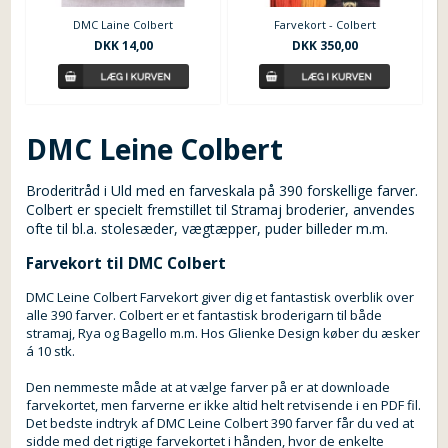
DMC Laine Colbert
Farvekort - Colbert
DKK
14,00
DKK
350,00
DMC Leine Colbert
Broderitråd i Uld med en farveskala på 390 forskellige farver.
Colbert er specielt fremstillet til Stramaj broderier, anvendes
ofte til bl.a. stolesæder, vægtæpper, puder billeder m.m.
Farvekort til DMC Colbert
DMC Leine Colbert Farvekort giver dig et fantastisk overblik over
alle 390 farver. Colbert er et fantastisk broderigarn til både
stramaj, Rya og Bagello m.m. Hos Glienke Design køber du æsker
á 10 stk.
Den nemmeste måde at at vælge farver på er at downloade
farvekortet, men farverne er ikke altid helt retvisende i en PDF fil.
Det bedste indtryk af DMC Leine Colbert 390 farver får du ved at
sidde med det rigtige farvekortet i hånden, hvor de enkelte