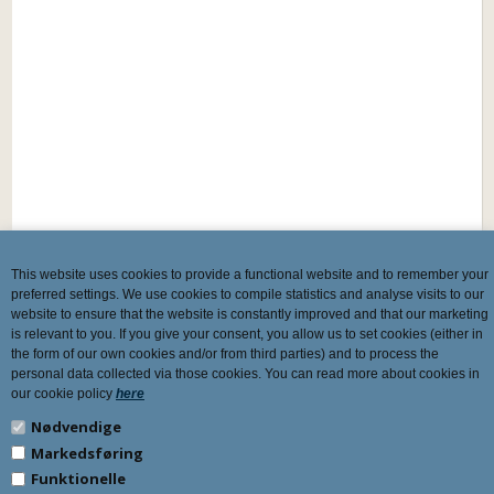
This website uses cookies to provide a functional website and to remember your
preferred settings. We use cookies to compile statistics and analyse visits to our
website to ensure that the website is constantly improved and that our marketing
is relevant to you. If you give your consent, you allow us to set cookies (either in
the form of our own cookies and/or from third parties) and to process the
personal data collected via those cookies. You can read more about cookies in
our cookie policy
here
Nødvendige
Markedsføring
Funktionelle