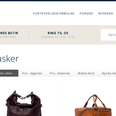
FORTRYDELSESFORMULAR
FORSIDE
NYHEDER
RES BUTIK
RING TIL OS
L AFHENTNING
HVERDAGE KL. 10.00 - 16.00
asker
ter efter...
Pris - stigende
Pris - faldende
Ældste først
Nyeste fø