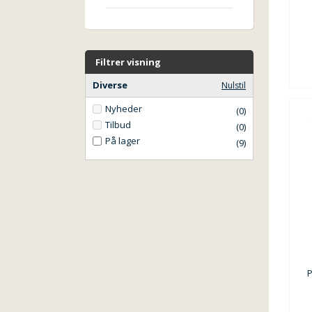
Filtrer visning
Diverse
Nulstil
Nyheder
(0)
Tilbud
(0)
På lager
(9)