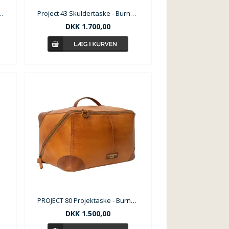
t-taske - RE:DESIGNED
Project 43 Skuldertaske - Burned Tan
DKK
1.700,00
PROJECT 80 Projektaske - Burned Tan / Walnut
DKK
1.500,00