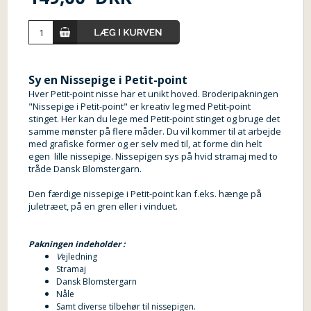
Sy en Nissepige i Petit-point
Hver Petit-point nisse har et unikt hoved. Broderipakningen
"Nissepige i Petit-point" er kreativ leg med Petit-point
stinget. Her kan du lege med Petit-point stinget og bruge det
samme mønster på flere måder. Du vil kommer til at arbejde
med grafiske former og er selv med til, at forme din helt
egen lille nissepige. Nissepigen sys på hvid stramaj med to
tråde Dansk Blomstergarn.
Den færdige nissepige i Petit-point kan f.eks. hænge på
juletræet, på en gren eller i vinduet.
Pakningen indeholder :
V
ejledning
Stramaj
Dansk Blomstergarn
Nåle
Samt diverse tilbehør til nissepigen.