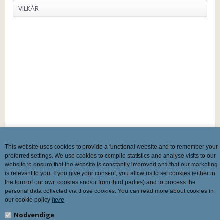
VILKÅR
This website uses cookies to provide a functional website and to remember your
preferred settings. We use cookies to compile statistics and analyse visits to our
website to ensure that the website is constantly improved and that our marketing
is relevant to you. If you give your consent, you allow us to set cookies (either in
the form of our own cookies and/or from third parties) and to process the
personal data collected via those cookies. You can read more about cookies in
our cookie policy
here
Nødvendige