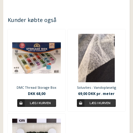
Kunder købte også
DMC Thread Storage Box
Soluvlies - Vandopløselig
DKK 68,00
69,00 DKK pr. meter