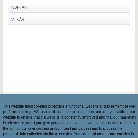
KONTAKT
VILKÅR
This website uses cookies to provide a functional website and to remember your
preferred settings. We use cookies to compile statistics and analyse visits to our
website to ensure that the website is constantly improved and that our marketing
is relevant to you. If you give your consent, you allow us to set cookies (either in
the form of our own cookies and/or from third parties) and to process the
personal data collected via those cookies. You can read more about cookies in