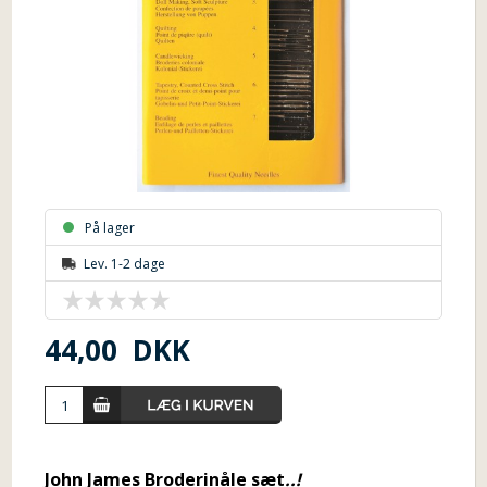
På lager
Lev. 1-2 dage
44,00
DKK
John James Broderinåle sæt
..!