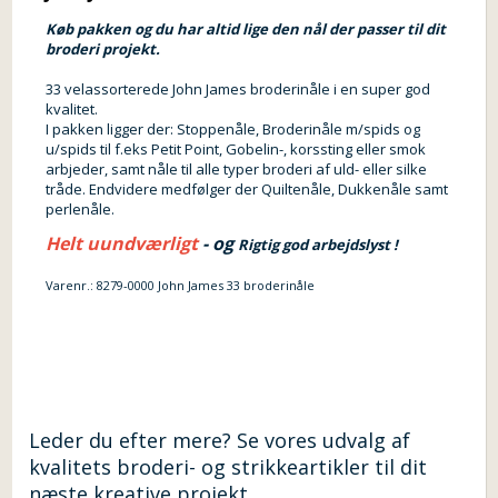
Køb pakken og du har altid lige den nål der passer til dit
broderi projekt.
33 velassorterede John James broderinåle i en super god
kvalitet.
I pakken ligger der: Stoppenåle, Broderinåle m/spids og
u/spids til f.eks Petit Point, Gobelin-, korssting eller smok
arbjeder, samt nåle til alle typer broderi af uld- eller silke
tråde. Endvidere medfølger der Quiltenåle, Dukkenåle samt
perlenåle.
Helt uundværligt
- og
Rigtig god arbejdslyst !
Varenr.:
8279-0000 John James 33 broderinåle
Leder du efter mere? Se vores udvalg af
kvalitets broderi- og strikkeartikler til dit
næste kreative projekt