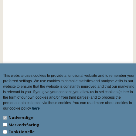
This website uses cookies to provide a functional website and to remember your
preferred settings. We use cookies to compile statistics and analyse visits to our
website to ensure that the website is constantly improved and that our marketing
is relevant to you. If you give your consent, you allow us to set cookies (either in
the form of our own cookies and/or from third parties) and to process the
personal data collected via those cookies. You can read more about cookies in
our cookie policy
here
Nødvendige
Markedsføring
Funktionelle