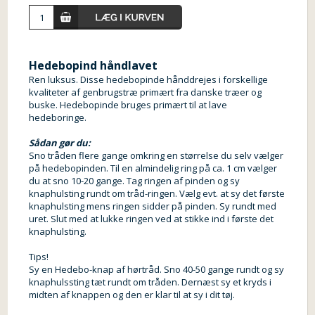
Hedebopind håndlavet
Ren luksus. Disse hedebopinde hånddrejes i forskellige
kvaliteter af genbrugstræ primært fra danske træer og
buske. Hedebopinde bruges primært til at lave
hedeboringe.
Sådan gør du:
Sno tråden flere gange omkring en størrelse du selv vælger
på hedebopinden. Til en almindelig ring på ca. 1 cm vælger
du at sno 10-20 gange. Tag ringen af pinden og sy
knaphulsting rundt om tråd-ringen. Vælg evt. at sy det første
knaphulsting mens ringen sidder på pinden. Sy rundt med
uret. Slut med at lukke ringen ved at stikke ind i første det
knaphulsting.
Tips!
Sy en Hedebo-knap af hørtråd. Sno 40-50 gange rundt og sy
knaphulssting tæt rundt om tråden. Dernæst sy et kryds i
midten af knappen og den er klar til at sy i dit tøj.