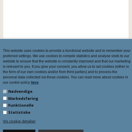
This website uses cookies to provide a functional website and to remember your
preferred settings. We use cookies to compile statistics and analyse visits to our
website to ensure that the website is constantly improved and that our marketing
is relevant to you. If you give your consent, you allow us to set cookies (either in
the form of our own cookies and/or from third parties) and to process the
personal data collected via those cookies. You can read more about cookies in
our cookie policy
here
Nødvendige
Markedsføring
Funktionelle
Statistiske
Vis cookie detaljer