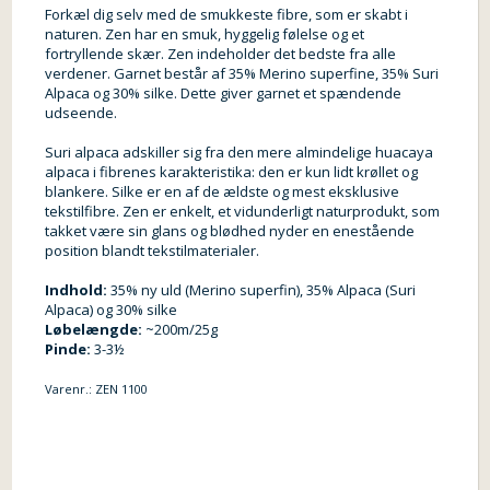
Forkæl dig selv med de smukkeste fibre, som er skabt i
naturen. Zen har en smuk, hyggelig følelse og et
fortryllende skær. Zen indeholder det bedste fra alle
verdener. Garnet består af 35% Merino superfine, 35% Suri
Alpaca og 30% silke. Dette giver garnet et spændende
udseende.
Suri alpaca adskiller sig fra den mere almindelige huacaya
alpaca i fibrenes karakteristika: den er kun lidt krøllet og
blankere. Silke er en af ​​de ældste og mest eksklusive
tekstilfibre. Zen er enkelt, et vidunderligt naturprodukt, som
takket være sin glans og blødhed nyder en enestående
position blandt tekstilmaterialer.
Indhold:
35% ny uld (Merino superfin), 35% Alpaca (Suri
Alpaca) og 30% silke
Løbelængde:
~200m/25g
Pinde:
3-3½
Varenr.:
ZEN 1100