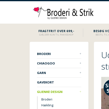
FRAGTFRIT OVER 699,-
BESØG VO
GÆLDER KUN TIL PAKKESHOP
BESTIL TI
U
BRODERI
st
CHIAOGOO
GARN
GAVEKORT
S
GLIENKE DESIGN
Broderi
Hækling