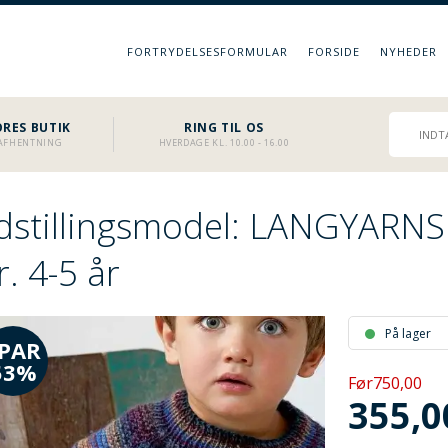
FORTRYDELSESFORMULAR
FORSIDE
NYHEDER
RES BUTIK
RING TIL OS
L AFHENTNING
HVERDAGE KL. 10.00 - 16.00
dstillingsmodel: LANGYARNS 
r. 4-5 år
På lager
PAR
53%
Før750,00
355,0