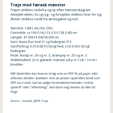
Trøje med færøsk mønster
Trøjen strikkes nedefra og op efter mønsterdiagram.
Arbejdet deles i to og ryg-- og forstykke strikkes hver for sig.
Ærmer strikkes rundt fra ærmegabet og ned.
Størrelse: S (M) L (XL) XXL (3XL)
Overvidde: ca 109 (116) 123 (131) 138 (145) cm
Længde: 47 (50) 53 (56) 58 (63) cm
Garn: Navia Duo hvid 21 og flaskegrøn 213
Garnforbrug: 6 (7) 8 (8) 9 (10) ngl hvid, 3 (3) 4 (4) 5 (5) ngl
flaskegrøn
Pinde: Rundp nr. 2½ og nr. 3, strømpep nr. 2½ og nr. 3
Strikkefasthed: 22 m glatstrik i mønster på p nr 3 (4) = 10 cm i
bredden
NB! Opskriften kan leveres til dig som en PDF-fil, på papir, eller
afhentes direkte i butikken. Hvis du ønsker opskriften sendt som
PDF via e-mail, skal du vælge forsendelsesmetoden "online-
opskrift" eller "afhentning". Ved disse valg betaler du ikke for
fragt.
Varenr.:
model2_NB70 Trøje