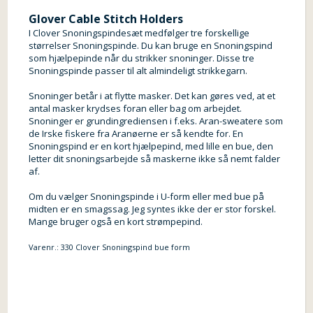
Glover Cable Stitch Holders
I Clover Snoningspindesæt medfølger tre forskellige
størrelser Snoningspinde. Du kan bruge en Snoningspind
som hjælpepinde når du strikker snoninger. Disse tre
Snoningspinde passer til alt almindeligt strikkegarn.
Snoninger betår i at flytte masker. Det kan gøres ved, at et
antal masker krydses foran eller bag om arbejdet.
Snoninger er grundingrediensen i f.eks. Aran-sweatere som
de Irske fiskere fra Aranøerne er så kendte for. En
Snoningspind er en kort hjælpepind, med lille en bue, den
letter dit snoningsarbejde så maskerne ikke så nemt falder
af.
Om du vælger Snoningspinde i U-form eller med bue på
midten er en smagssag. Jeg syntes ikke der er stor forskel.
Mange bruger også en kort strømpepind.
Varenr.:
330 Clover Snoningspind bue form