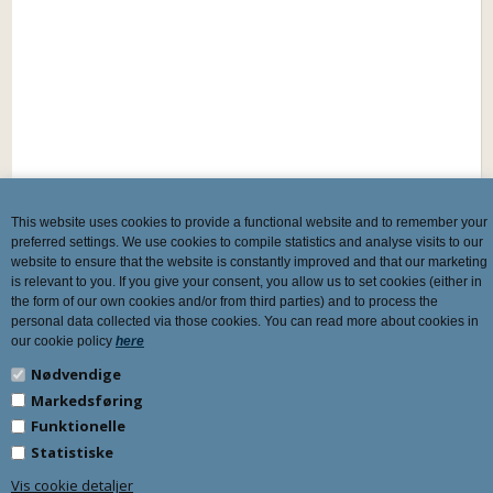
This website uses cookies to provide a functional website and to remember your
preferred settings. We use cookies to compile statistics and analyse visits to our
website to ensure that the website is constantly improved and that our marketing
is relevant to you. If you give your consent, you allow us to set cookies (either in
the form of our own cookies and/or from third parties) and to process the
personal data collected via those cookies. You can read more about cookies in
our cookie policy
here
Nødvendige
Markedsføring
Funktionelle
Statistiske
Vis cookie detaljer