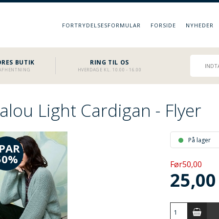
FORTRYDELSESFORMULAR
FORSIDE
NYHEDER
RES BUTIK
RING TIL OS
L AFHENTNING
HVERDAGE KL. 10.00 - 16.00
lou Light Cardigan - Flyer
På lager
PAR
50%
Før50,00
25,00