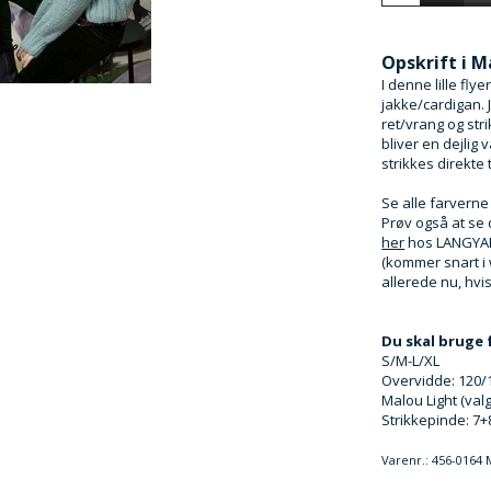
Opskrift i M
I denne lille flye
jakke/cardigan. J
ret/vrang og str
bliver en dejlig
strikkes direkte t
Se alle farvern
Prøv også at se 
her
hos LANGYA
(kommer snart i
allerede nu, hvi
Du skal bruge 
S/M-L/XL
Overvidde: 120/
Malou Light (valg
Strikkepinde: 7
Varenr.:
456-0164 M