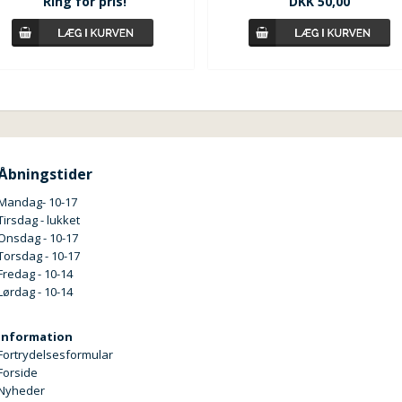
Ring for pris!
DKK 50,00
Åbningstider
Mandag- 10-17
Tirsdag - lukket
Onsdag - 10-17
Torsdag - 10-17
Fredag - 10-14
Lørdag - 10-14
Information
Fortrydelsesformular
Forside
Nyheder