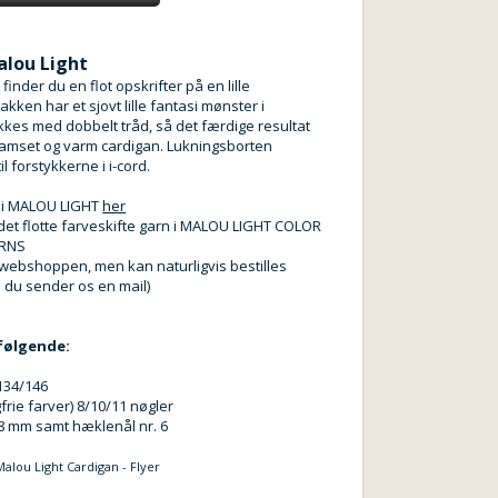
alou Light
r finder du en flot opskrifter på en lille
akken har et sjovt lille fantasi mønster i
ikkes med dobbelt tråd, så det færdige resultat
 vamset og varm cardigan. Lukningsborten
il forstykkerne i i-cord.
e i MALOU LIGHT
her
det flotte farveskifte garn i MALOU LIGHT COLOR
RNS
 webshoppen, men kan naturligvis bestilles
s du sender os en mail)
følgende:
134/146
frie farver) 8/10/11 nøgler
+8 mm samt hæklenål nr. 6
alou Light Cardigan - Flyer