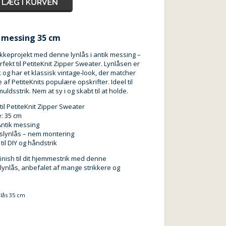
k messing 35 cm
ikkeprojekt med denne lynlås i antik messing –
rfekt til PetiteKnit Zipper Sweater. Lynlåsen er
k og har et klassisk vintage-look, der matcher
af PetiteKnits populære opskrifter. Ideel til
ldsstrik. Nem at sy i og skabt til at holde.
til PetiteKnit Zipper Sweater
: 35 cm
Antik messing
tslynlås – nem montering
til DIY og håndstrik
dt finish til dit hjemmestrik med denne
ynlås, anbefalet af mange strikkere og
nlås 35 cm