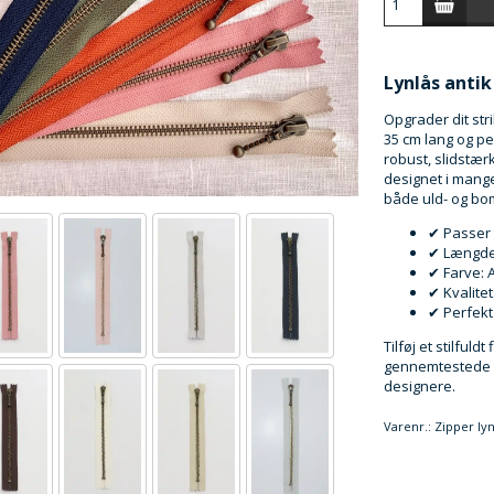
Lynlås anti
Opgrader dit str
35 cm lang og pe
robust, slidstær
designet i mange 
både uld- og bomu
✔ Passer 
✔ Længde
✔ Farve: 
✔ Kvalite
✔ Perfekt 
Tilføj et stilful
gennemtestede l
designere.
Varenr.:
Zipper ly