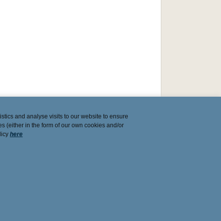
stics and analyse visits to our website to ensure
es (either in the form of our own cookies and/or
licy
here