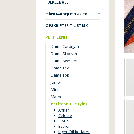
HÆKLENÅLE
HÅNDARBEJDSBØGER
OPSKRIFTER TIL STRIK
PETITEKNIT
Dame Cardigan
Dame Slipover
Dame Sweater
Dame Tee
Dame Top
Junior
Mini
Mænd
PetiteKnit - Styles
Anker
Celeste
Cloud
Esther
Ingen Dikkedarer