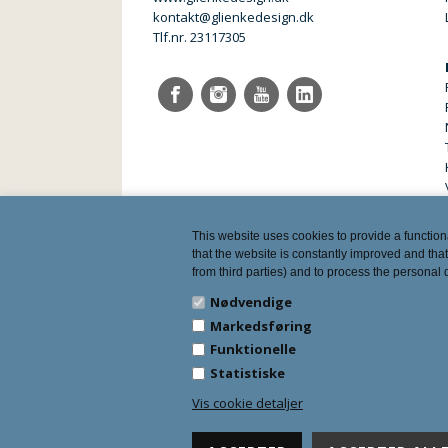
kontakt@glienkedesign.dk
Tlf.nr. 23117305
This website uses cookies to provide a function
that the website is constantly improved and that
from third parties) and to process the personal
Nødvendige
Markedsføring
Funktionelle
Statistiske
Vis cookie detaljer