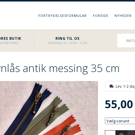
FORTRYDELSESFORMULAR
FORSIDE
NYHEDER
RES BUTIK
RING TIL OS
L AFHENTNING
HVERDAGE KL. 10.00 - 16.00
ynlås antik messing 35 cm
Lev. 1-2 da
55,00