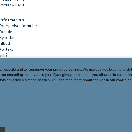
Lørdag - 10-14
Information
Fortrydelsesformular
Forside
Nyheder
Tilbud
Kontakt
Vilkår
al website and to remember your preferred settings. We use cookies to compile stati
 our marketing is relevant to you. If you give your consent, you allow us to set cooki
 data collected via those cookies. You can read more about cookies in our cookie po