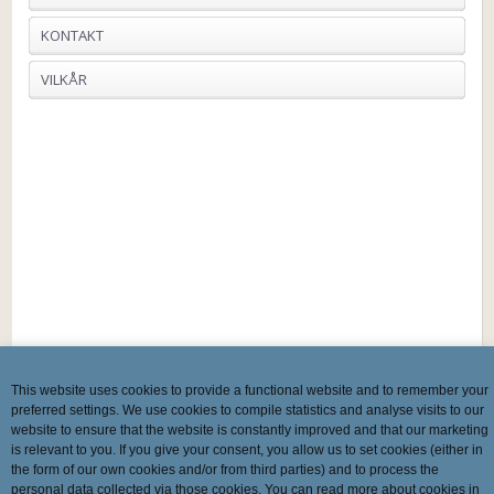
KONTAKT
VILKÅR
This website uses cookies to provide a functional website and to remember your
preferred settings. We use cookies to compile statistics and analyse visits to our
website to ensure that the website is constantly improved and that our marketing
is relevant to you. If you give your consent, you allow us to set cookies (either in
the form of our own cookies and/or from third parties) and to process the
personal data collected via those cookies. You can read more about cookies in