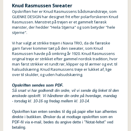
Knud Rasmussen Sweater
Opskriften her er Knud Rasmussens bådsmandstrøje, som
GLIENKE DESIGN har designet frit efter polarforskeren Knud
Rasmussen. Mønstret på trøjen er et gammelt færøsk
mønster, der hedder "Heila Stjørna" og som betyder "hele
stjerne".
Vi har valgt at strikke trøjen i Navia TRIO, da de færøske
garn farver kommer tæt på den sweater, som Knud
Rasmussen havde på omkring år 1920. Knud Rasmussens
original trøje er strikket efter gammel nordisk tradition, hvor
man først strikker et rundt rør, klipper op til ærmer og evt. til
halsudskæring. Knud Rasmussens trøje er lukket af, lige
over til skulder, og uden halsudskæring.
Opskriften sendes som PDF.
Så snart vi har godkendt din ordre, vil vi sende dig linket til den
ønskede opskrift. Vi håndterer din ordre på hverdage, mandag
- torsdag kl. 10-16 og fredag mellem kl. 10-14.
Opskriften kan enten sendes til dig på papir eller kan afhentes
direkte i butikken. Ønsker du at modtage opskriften som en
PDF-fil via e-mail, bedes du angive dette i "Notat-feltet" ved
betaling.