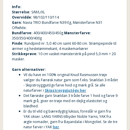
Info:
Størrelse:
S/M/L/XL
Overvidde:
98/102/110/114
Garn:
Navia TRIO Bundfarve N39 Eg, Mønsterfarve N31
Offwhite.
Bundfarve:
400/400/450/450g
Mønsterfarve:
350/350/400/400g
Pinde:
Rundpind nr. 5,0 40 cm samt 60-80 cm. Strømpepinde til
ærmer og hestetømmekant, 4 maskemarkører
Strikkeprøve:
10 cm vasket mønsterstrik på pind 5,0 mm = 20
masker.
Garn alternativer:
Vil du have en 100% original Knud Rasmussen trøje
vælger du Færøsk natur garn som f.eks. Snældan
3-trådet
- Skipstroyggjutógv farve hvid og mørk grå.
Se alle
naturfarver i
Skipstroyggjutógv her
Det færøske garn Snældan 3 tråde farve 1 hvid og farve 9
mørk grå, giver en trøje med en dejlig elasticitet og
blødhed.
Er du til vild og bæredygtig luksus, foreslår vi garn fra
YAK okser. LANG YARNS tilbyder Noble Yarns, YAK fra
ægte nomader, garn fra Bayandalai i Mongoliet. Se de tre
natur farver i YAK
her