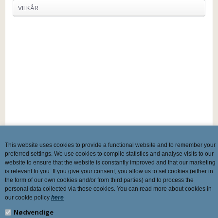
VILKÅR
This website uses cookies to provide a functional website and to remember your
preferred settings. We use cookies to compile statistics and analyse visits to our
website to ensure that the website is constantly improved and that our marketing
is relevant to you. If you give your consent, you allow us to set cookies (either in
the form of our own cookies and/or from third parties) and to process the
personal data collected via those cookies. You can read more about cookies in
our cookie policy
here
Nødvendige