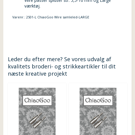
Wire passer spidser str. 5,5-10 mm og Large
værktøj.
Varenr.:
2501-L ChiaoGoo Wire samleled-LARGE
Leder du efter mere? Se vores udvalg af
kvalitets broderi- og strikkeartikler til dit
næste kreative projekt