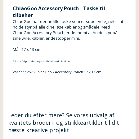
ChiaoGoo Accessory Pouch - Taske til
tilbehør
ChiaoGoo har denne lille taske som er super velegnet til at
holde styr på alle dine løse kabler og smådele. Med
ChiaoGoo Accessory Pouch er det nemt at holde styr på
sine wire, kabler, endestopper m.m.
Mål: 17 x 13 cm
PS. der følger ikke noget indhold med i tasken.
Varenr.:
2576 ChiaoGoo - Accessory Pouch 17 x 13 cm
Leder du efter mere? Se vores udvalg af
kvalitets broderi- og strikkeartikler til dit
næste kreative projekt