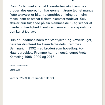
Conni Schimmel er en af Haandarbejdets Fremmes
broderi designere, hun har gennem årene tegnet mange
flotte akavareller bl.a. fra området omkring tronholm
mose, som er omsat til flotte blomstermodtiver. Selv
skriver hun følgende på sin hjemmeside " Jeg skaber af
glæde og kærlighed til naturen, som er min inspiration i
den kunst jeg laver.
Hun er uddannet inden for Stoftrykker- og Væverlauget,
derefter dimitteret fra Haandarbejdets Fremmes
Seminarium 1992 med broderi som hovedfag. For
Haandarbejdets Fremme har hun også tegnet Årets
Korssting 1998, 2009 og 2013.
Pude: 45x45 cm
Stof: 10B
Varenr.:
20-7000 Stedmoder blomst