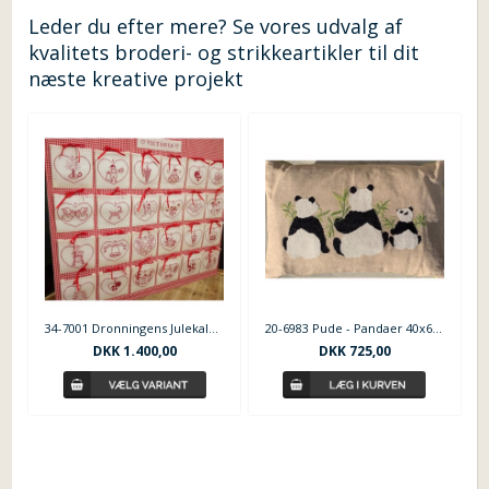
Leder du efter mere? Se vores udvalg af
kvalitets broderi- og strikkeartikler til dit
næste kreative projekt
34-7001 Dronningens Julekalender
20-6983 Pude - Pandaer 40x65 cm
DKK 1.400,00
DKK 725,00